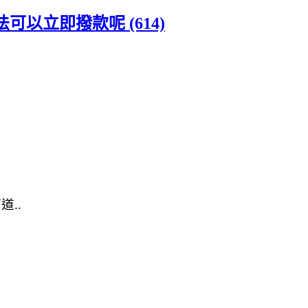
以立即撥款呢 (614)
..