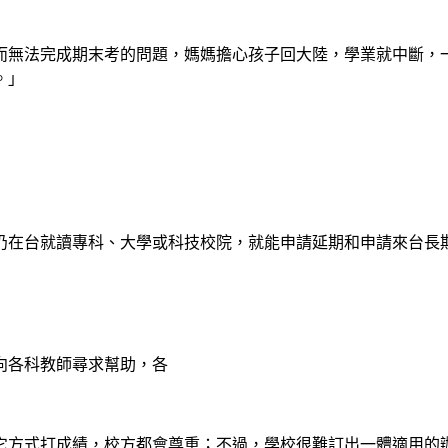
而無法完成期末考的問題，媽媽擔心孩子回大陸，學業就中斷，
。」
要仍在台就讀專科、大學或科技校院，就能申請延期和申請來台長
向各科教師尋求幫助，各
它方式打成績，校方都會尊重；不過，學校很難訂出一體適用的