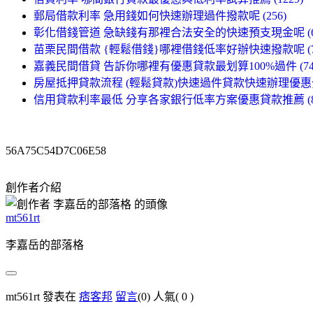
郵局借款利率 急用錢如何快速辦理過件撥款呢 (256)
彰化借錢管道 急缺錢有那裡合法安全的快速預支現金呢 (69
苗栗民間借款 {輕鬆借錢}哪裡借錢低率好辦快速撥款呢 (76
嘉義民間借貸 告訴你哪裡有優惠貸款最划算100%過件 (74
房屋抵押貸款流程 (輕鬆貸款)快速過件貸款快速辦理優惠分享
信用貸款利率最低 分享各家銀行低率方案優惠貸款推薦 (88
56A75C54D7C06E58
創作者介紹
mt561rt
李嘉岳的部落格
mt561rt 發表在
痞客邦
留言
(0)
人氣(
0
)