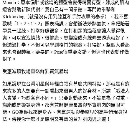
Mondo：原本偏胖或鬆垮的體型會變得精實有型，練成的肌肉
還會幫助新陳代謝。我自己有一間拳館，專門教拳擊和
Kickboxing（就是沒有用到膝蓋和手肘攻擊的泰拳），我不喜
歡喊「1、2、1、2」照表操課，會想辦法炒熱氣氛，拿靶陪著
學員一起練。打拳好處很多，在打和踢的過程會讓人覺得很
爽，可以宣洩情緒，很健康。想變瘦或有線條去游泳就好了，
但透過打拳，不但可以學到格鬥的觀念，打得好，整個人看起
來也會很帥氣，要耍帥，Pose很重要沒錯，但這也代表動作做
對了。
受惠滅頂牧場直送鮮乳買氣暴增
如果說現在台灣明星與年輕白領有甚麼共同特點，那就是有愈
來愈多的人想要有一副看起來很男人的好身材。所謂「戲法人
人會變，巧妙各有不同。」只要肯動起來，不論是為了減重、
燃脂或是鍛鍊身體，都有兼顧健康長壽與堅實肌肉的無限可
能，GQ為你找來健身界、有氧運動與拳擊界的高手們現身說
法，傳授你什麼才是聰明又有效的晉升肌肉男之道！