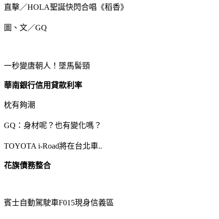
直擊／HOLA聖誕快閃合唱《稻香》
圖、文／GQ
一秒變唐朝人！墜馬髻頸
華南銀行信用貸款利率
枕有夠潮
GQ：身材呢？也有變化嗎？
TOYOTA i-Road將在台北車..
花旗債務整合
賓士自動駕駛車F015現身信義區