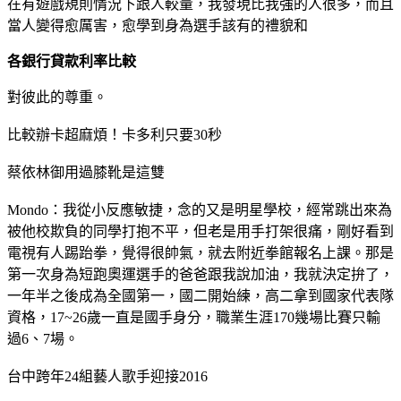
在有遊戲規則情況下跟人較量，我發現比我強的人很多，而且
當人變得愈厲害，愈學到身為選手該有的禮貌和
各銀行貸款利率比較
對彼此的尊重。
比較辦卡超麻煩！卡多利只要30秒
蔡依林御用過膝靴是這雙
Mondo：我從小反應敏捷，念的又是明星學校，經常跳出來為
被他校欺負的同學打抱不平，但老是用手打架很痛，剛好看到
電視有人踢跆拳，覺得很帥氣，就去附近拳館報名上課。那是
第一次身為短跑奧運選手的爸爸跟我說加油，我就決定拚了，
一年半之後成為全國第一，國二開始練，高二拿到國家代表隊
資格，17~26歲一直是國手身分，職業生涯170幾場比賽只輸
過6、7場。
台中跨年24組藝人歌手迎接2016