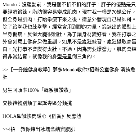
Mondo：沒運動前，我是個不折不扣的胖子，胖子的優點是只
要經過鍛鍊，脂肪很容易變成肌肉，現在我一樣是70幾公斤，
但全身是肌肉，打跆拳瘦下來之後，還意外發現自己是帥哥。
除了跆拳我也練拳擊，經常會用到腳的力量，鍛鍊出的體型上
半身偏瘦，反倒大腿很粗壯，為了讓身材變好看，我在打拳之
外會刻意上健身房做重訓。如果不是瘋狂練習、瘋狂攝取高蛋
白，光打拳不會變得太壯。不過，因為需要爆發力，肌肉會練
得非常結實，就像我的身型是呈倒三角的。
>>【一分鐘健身教學】夢多Mondo教你3招辦公室健身 消鮪魚
肚
男生回頭率100%「韓系臉讚妝」
交換禮物別煩了聖誕專區分類挑
HOLA聖誕快閃暖心《稻香》反應熱
>>4招！教你練出冰塊盒結實腹肌