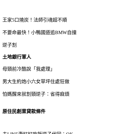
王家5口燒炭！法師引魂超不順
不要命最快！小鴨國道追BMW自撞
逆子割
土地銀行軍人
母頸前冷酷說「我處理」
男大生約炮小六女草坪住處狂做
怕媽醒來就割頸逆子：省得麻煩
原住民創業貸款條件