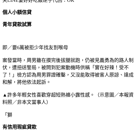
夫LINE妻好好吃飯逆子代回：OK
個人小額信貸
青年貸款試算
即／要6萬被拒少年找友割喉母
案發當時，周男雖在摸完後拔腿就跑，仍被見義勇為的路人制
伏，遭扭送警局，被問到犯案動機時供稱「實在好辣！受不
了！」檢方認為周男罪證確鑿，又沒能取得被害人原諒、達成
和解，將他依法起訴。
▲許多年輕女性喜歡穿超短熱褲小露性感。（示意圖／本報資
料照／非本文當事人）
「獅
有信用瑕疵貸款