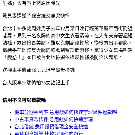
吼姊」太有戲上銬原因曝光
驚見妻遭逆子殺害繼父痛哭懊悔
台北市30多歲周姓男子去年12月某日晚行經萬華區華西街附近
巷弄，見到一名夜歸的高中女生衣著清涼，在大冬天穿著超短
熱褲，露出修長美腿，難以克制高漲性慾，從後方出手猥褻，
鹹豬手在她整隻大腿的膝窩到臀部間游移，氣得少女當場叫罵
「變態！」30日被台北地檢署依違反性騷擾防治法起訴。
送機車手機寵溺…兒退學殺母換錢
台大版李宗瑞偷拍25女註記上手
信用不良可以貸款嗎
機車分期零利率 急用錢如何快速辦理過件撥款呢
中古車貸款條件 急用錢如何快速辦理
台北借錢 急用錢預借現金安全快速
車貸利息試算 比較好過件的銀行