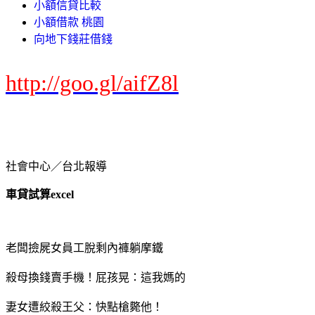
小額信貸比較
小額借款 桃園
向地下錢莊借錢
http://goo.gl/aifZ8l
社會中心／台北報導
車貸試算excel
老闆撿屍女員工脫剩內褲躺摩鐵
殺母換錢賣手機！屁孩晃：這我媽的
妻女遭絞殺王父：快點槍斃他！