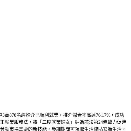
萬878名經推介已順利就業，推介媒合率高達76.17%，成功
正就業服務法，將「二度就業婦女」納為該法第24條致力促進
合勞動市場需要的新技能，參訓期間可領取生活津貼安頓生活，